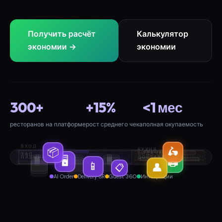
Получить расчёт
Калькулятор
экономии →
экономии
300+
+15%
<1 мес
ресторанов на платформе
рост среднего чека
полная окупаемость
ВХОД
🛵
📦
КУХНЯ
ВЫДАЧА
ЗАЛ
🖥️
НАВЫНОС
ДОСТАВКА
🖨️
📱
👤
📋
AI Order
Delivery SR
Guest 360
Интеграции